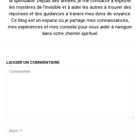
la spiritualité. Depuis des années, je me consacre à explorer
les mystères de l'invisible et à aider les autres à trouver des
réponses et des guidances à travers mes dons de voyance.
Ce blog est un espace où je partage mes connaissances,
mes expériences et mes conseils pour vous aider à naviguer
dans votre chemin spirituel.
LAISSER UN COMMENTAIRE
Commenter
:
No
:*