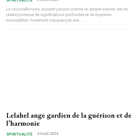
SPIRITUALITÉ
La coccinelle noire, souvent perçue comme un simple insecte, est en
réalité porteuse de significations profondes et de mystères
insondables. Fortement marquée par ses...
Lelahel ange gardien de la guérison et de
l’harmonie
4 Août 2024
SPIRITUALITÉ